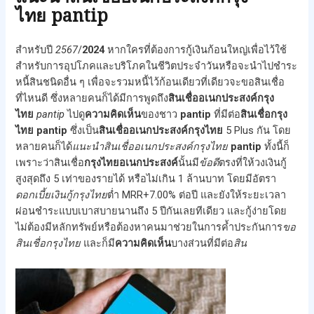
ไทย pantip
สำหรับปี
2567
/
2024
หากใครที่ต้องการกู้เงินก้อนใหญ่เพื่อไว้ใช้
สำหรับการอุปโภคและบริโภคในชีวิตประจำวันหรือจะนำไปชำระ
หนี้สินชนิดอื่น ๆ เพื่อจะรวมหนี้ไว้ก้อนเดียวที่เดียวจะขอสินเชื่อ
ที่ไหนดี ซึ่งหลายคนก็ได้มีการพูดถึง
สินเชื่ออเนกประสงค์กรุง
ไทย
pantip
ไปดู
ความคิดเห็น
ของชาว
pantip
ที่มีต่อ
สินเชื่อกรุง
ไทย
pantip
ซึ่งเป็น
สินเชื่ออเนกประสงค์กรุงไทย
5 Plus กัน โดย
หลายคนก็ได้
แนะนำ
สินเชื่ออเนกประสงค์กรุงไทย
pantip
ทั้งนี้ก็
เพราะว่าสินเชื่อ
กรุงไทยอเนกประสงค์
นั้นมี
ข้อดี
ตรงที่ให้วงเงินกู้
สูงสุดถึง 5 เท่าของรายได้ หรือไม่เกิน 1 ล้านบาท โดยมีอัตรา
ดอกเบี้ยเงินกู้กรุงไทย
ต่ำ MRR+7.00% ต่อปี และยังให้ระยะเวลา
ผ่อนชำระแบบเบาสบายนานถึง 5 ปีกันเลยทีเดียว และกู้ง่ายโดย
ไม่ต้องมีหลักทรัพย์หรือต้องหาคนมาช่วยในการค้ำประกันการ
ขอ
สินเชื่อกรุงไทย
และก็มี
ความคิดเห็น
บางส่วนที่มีต่อ
สิน