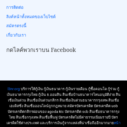
การติดต่อ
ลิงค์หน้าทั้งหมดของเว็บไซต์
สมัครตรงนี้
เกี่ยวกับเรา
กดไลค์พวกเราบน Facebook
l3nr.org
บริการให้กู้เงิน กู้เงินธนาคาร กู้เงินรายเดือน กู้ซื้อคอนโด กู้ร่วม กู้
เงินธนาคารกรุงไทย กู้เงิน ธ.ออมสิน สินเชื่อบ้านธนาคารไหนอนุมัติง่าย สิน
เชื่อเงินด่วน สินเชื่อเงินด่วนกสิกร สินเชื่อเงินด่วนธนาคารกรุงเทพ สินเชื่อ
เฮงลิสซิ่ง สินเชื่อออนไลน์ถูกกฎหมาย สมัครบัตรเครดิต บัตรเครดิต uob
บัตรเครดิตกสิกรผ่อนของ agoda ktc บัตรเครดิต scb สินเชื่อธนาคารกรุง
ไทย สินเชื่อกรุงเทพ สินเชื่อฟื้นฟู บัตรเครดิตไม่มีค่าธรรมเนียมรายปี บัตร
เครดิตใช้ต่างประเทศ และบริการเงินกู้จากแหล่งที่น่าเชื่อถืออีกมากมาย
หน้า