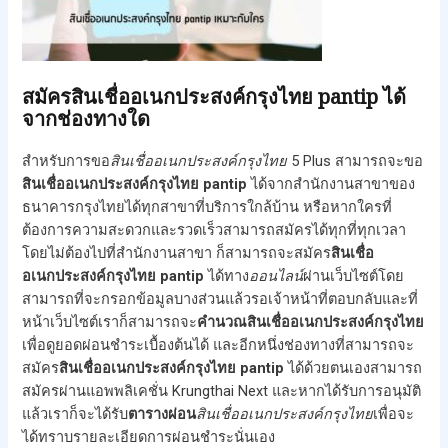
สมัครสินเชื่ออเนกประสงค์กรุงไทย pantip ได้
จากช่องทางใด
สำหรับการขอ
สินเชื่ออเนกประสงค์กรุงไทย
5 Plus สามารถจะขอ
สินเชื่ออเนกประสงค์กรุงไทย
pantip
ได้จากสำนักงานสาขาของ
ธนาคารกรุงไทยได้ทุกสาขาที่บริการใกล้บ้าน หรือหากใครที่
ต้องการความสะดวกและรวดเร็วสามารถสมัครได้ทุกที่ทุกเวลา
โดยไม่ต้องไปที่สำนักงานสาขา ก็สามารถจะสมัคร
สินเชื่อ
อเนกประสงค์กรุงไทย
pantip
ได้ทาง
ออนไลน์
ผ่านเว็บไซต์โดย
สามารถที่จะกรอกข้อมูลบางส่วนแล้วรอเจ้าหน้าที่ตอบกลับและที่
หน้าเว็บไซต์เราก็สามารถจะ
คํานวณ
สินเชื่ออเนกประสงค์กรุงไทย
เพื่อดูยอดผ่อนชำระเบื้องต้นได้ และอีกหนึ่งช่องทางที่สามารถจะ
สมัคร
สินเชื่ออเนกประสงค์กรุงไทย
pantip
ได้ด้วยตนเองสามารถ
สมัครผ่านแอพพลิเคชั่น Krungthai Next และหากได้รับการอนุมัติ
แล้วเราก็จะได้รับ
ตารางผ่อน
สินเชื่ออเนกประสงค์กรุงไทย
เพื่อจะ
ได้ทราบรายละเอียดการผ่อนชำระนั่นเอง