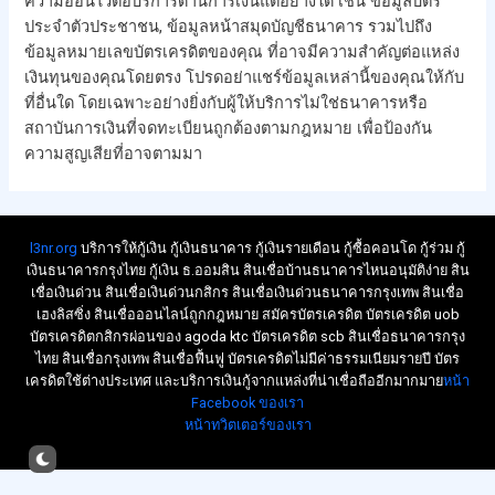
ความอ่อนไวต่อบริการด้านการเงินแต่อย่างใด เช่น ข้อมูลบัตร
ประจำตัวประชาชน, ข้อมูลหน้าสมุดบัญชีธนาคาร รวมไปถึง
ข้อมูลหมายเลขบัตรเครดิตของคุณ ที่อาจมีความสำคัญต่อแหล่ง
เงินทุนของคุณโดยตรง โปรดอย่าแชร์ข้อมูลเหล่านี้ของคุณให้กับ
ที่อื่นใด โดยเฉพาะอย่างยิ่งกับผู้ให้บริการไม่ใช่ธนาคารหรือ
สถาบันการเงินที่จดทะเบียนถูกต้องตามกฎหมาย เพื่อป้องกัน
ความสูญเสียที่อาจตามมา
l3nr.org
บริการให้กู้เงิน กู้เงินธนาคาร กู้เงินรายเดือน กู้ซื้อคอนโด กู้ร่วม กู้
เงินธนาคารกรุงไทย กู้เงิน ธ.ออมสิน สินเชื่อบ้านธนาคารไหนอนุมัติง่าย สิน
เชื่อเงินด่วน สินเชื่อเงินด่วนกสิกร สินเชื่อเงินด่วนธนาคารกรุงเทพ สินเชื่อ
เฮงลิสซิ่ง สินเชื่อออนไลน์ถูกกฎหมาย สมัครบัตรเครดิต บัตรเครดิต uob
บัตรเครดิตกสิกรผ่อนของ agoda ktc บัตรเครดิต scb สินเชื่อธนาคารกรุง
ไทย สินเชื่อกรุงเทพ สินเชื่อฟื้นฟู บัตรเครดิตไม่มีค่าธรรมเนียมรายปี บัตร
เครดิตใช้ต่างประเทศ และบริการเงินกู้จากแหล่งที่น่าเชื่อถืออีกมากมาย
หน้า
Facebook ของเรา
หน้าทวิตเตอร์ของเรา