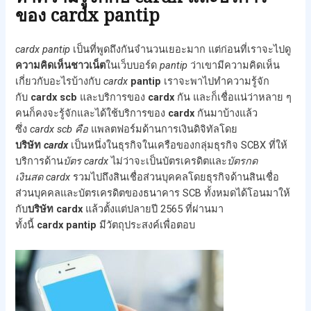
ของ cardx pantip
cardx
pantip
เป็นที่พูดถึงกันจำนวนเยอะมาก แต่ก่อนที่เราจะไปดู
ความคิดเห็นชาวเน็ต
ในเว็บบอร์ด
pantip
ว่าเขามีความคิดเห็น
เกี่ยวกับอะไรบ้างกับ
cardx
pantip
เราจะพาไปทำความรู้จัก
กับ
cardx scb
และบริการของ
cardx
กัน และก็เชื่อแน่ว่าหลาย ๆ
คนก็คงจะรู้จักและได้ใช้บริการของ
cardx
กันมาบ้างแล้ว
ซึ่ง
cardx
scb คือ
แพลตฟอร์มด้านการเงินดิจิทัลโดย
บริษัท
cardx
เป็นหนึ่งในธุรกิจในเครือของกลุ่มธุรกิจ SCBX ที่ให้
บริการด้าน
บัตร cardx
ไม่ว่าจะเป็นบัตรเครดิตและ
บัตรกด
เงินสด cardx
รวมไปถึงสินเชื่อส่วนบุคคลโดยธุรกิจด้านสินเชื่อ
ส่วนบุคคลและบัตรเครดิตของธนาคาร SCB ทั้งหมดได้โอนมาให้
กับ
บริษัท cardx
แล้วตั้งแต่ปลายปี 2565 ที่ผ่านมา
ทั้งนี้
cardx
pantip
มีวัตถุประสงค์เพื่อตอบ