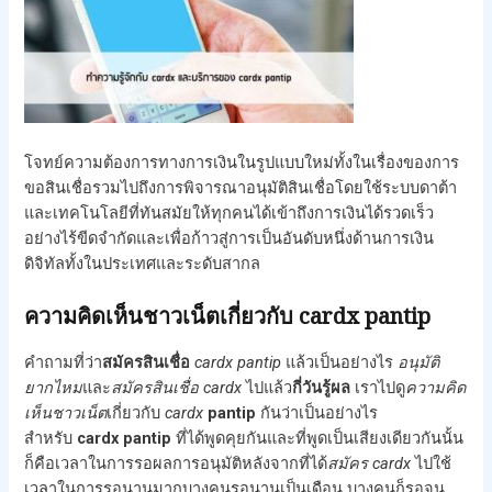
โจทย์ความต้องการทางการเงินในรูปแบบใหม่ทั้งในเรื่องของการ
ขอสินเชื่อรวมไปถึงการพิจารณาอนุมัติสินเชื่อโดยใช้ระบบดาต้า
และเทคโนโลยีที่ทันสมัยให้ทุกคนได้เข้าถึงการเงินได้รวดเร็ว
อย่างไร้ขีดจำกัดและเพื่อก้าวสู่การเป็นอันดับหนึ่งด้านการเงิน
ดิจิทัลทั้งในประเทศและระดับสากล
ความคิดเห็นชาวเน็ตเกี่ยวกับ cardx pantip
คำถามที่ว่า
สมัครสินเชื่อ
cardx
pantip
แล้วเป็นอย่างไร
อนุมัติ
ยากไหม
และ
สมัครสินเชื่อ cardx
ไปแล้ว
กี่วันรู้ผล
เราไปดู
ความคิด
เห็นชาวเน็ต
เกี่ยวกับ
cardx
pantip
กันว่าเป็นอย่างไร
สำหรับ
cardx
pantip
ที่ได้พูดคุยกันและที่พูดเป็นเสียงเดียวกันนั้น
ก็คือเวลาในการรอผลการอนุมัติหลังจากที่ได้
สมัคร cardx
ไปใช้
เวลาในการรอนานมากบางคนรอนานเป็นเดือน บางคนก็รอจน