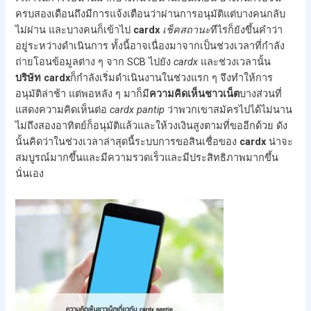
ครบสองเดือนถึงมีการแจ้งเตือนว่าผ่านการอนุมัติแต่บางคนกลับ
ไม่ผ่าน และบางคนก็เข้าไป
cardx
เช็คสถานะ
ทีไรก็ยังขึ้นคำว่า
อยู่ระหว่างดำเนินการ ทั้งนี้อาจเนื่องมาจากเป็นช่วงเวลาที่กำลัง
ถ่ายโอนข้อมูลต่าง ๆ จาก SCB ไปยัง
cardx
และช่วงเวลานั้น
บริษัท cardx
ก็กำลังเริ่มดำเนินงานในช่วงแรก ๆ จึงทำให้การ
อนุมัติล่าช้า แต่พอหลัง ๆ มาก็มี
ความคิดเห็นชาวเน็ต
บางส่วนที่
แสดงความคิดเห็นต่อ
cardx
pantip
ว่าพวกเขาสมัครไปได้ไม่นาน
ไม่ถึงสองอาทิตย์ก็อนุมัติแล้วและให้วงเงินสูงตามที่ขออีกด้วย ดัง
นั้นคิดว่าในช่วงเวลาล่าสุดนี้ระบบการขอสินเชื่อของ
cardx
น่าจะ
สมบูรณ์มากขึ้นและมีความรวดเร็วและมีประสิทธิภาพมากขึ้น
นั่นเอง