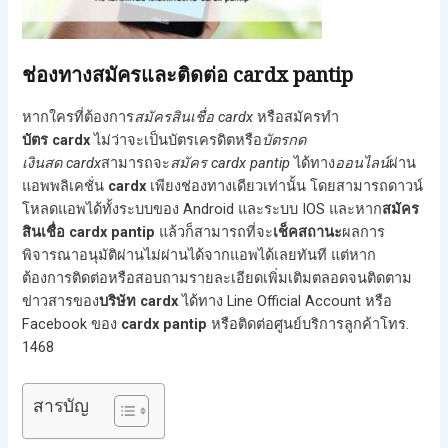
ช่องทางสมัครและติดต่อ cardx pantip
หากใครที่ต้องการ
สมัครสินเชื่อ cardx
หรือสมัครทำ
บัตร cardx
ไม่ว่าจะเป็นบัตรเครดิตหรือ
บัตรกด
เงินสด
cardx
สามารถจะ
สมัคร cardx
pantip
ได้ทาง
ออนไลน์
ผ่าน
แอพพลิเคชั่น
cardx
เพียงช่องทางเดียวเท่านั้น โดยสามารถดาวน์
โหลดแอพได้ทั้งระบบของ Android และระบบ IOS และหาก
สมัคร
สินเชื่อ cardx
pantip
แล้วก็สามารถที่จะ
เช็คสถานะ
ผลการ
พิจารณาอนุมัติผ่านไม่ผ่านได้จากแอพได้เลยทันที แต่หาก
ต้องการติดต่อหรือสอบถามรายละเอียดเพิ่มเติมตลอดจนติดตาม
ข่าวสารของ
บริษัท cardx
ได้ทาง Line Official Account หรือ
Facebook ของ
cardx
pantip
หรือติดต่อศูนย์บริการลูกค้าโทร.
1468
สารบัญ